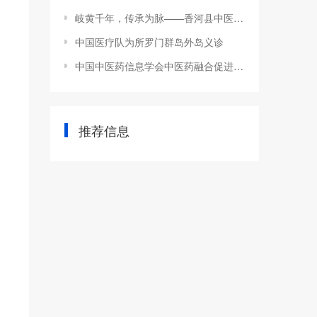
岐黄千年，传承为脉——香河县中医医院举行国医大师张大宁中医学术传承工作室揭牌暨收徒仪式
中国医疗队为所罗门群岛外岛义诊
中国中医药信息学会中医药融合促进分会简介
推荐信息