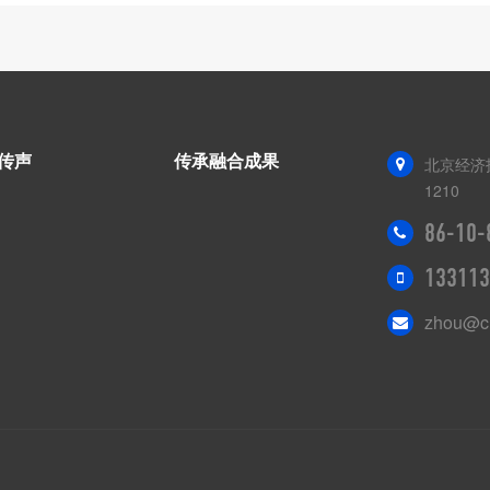
传声
传承融合成果
北京经济
1210
86-10-
133113
zhou@c