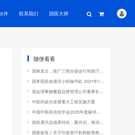
伙伴
联系我们
国医大师
随便看看
国家发文，推广三明分级诊疗和医疗联合体建设经验！
国务院医改领导小组秘书处 2021年12月7日
我会理事栖餐庭品牌管理公司董事长卢朋刚主办召开的第五届南通市富硒产业发展博览会暨栖餐庭第六届9•17富硒文化展示活动隆重召开
中医药振兴发展重大工程实施方案
中国中医药信息学会2025年度秘书长工作会议在津成功举行
抓机遇共议成果转化，聚共识，推动发展创新2025中医药临床成果转化研讨会隆重召开
国家政策丨关于印发医疗机构检查检验结果互认管理办法的通知与解读