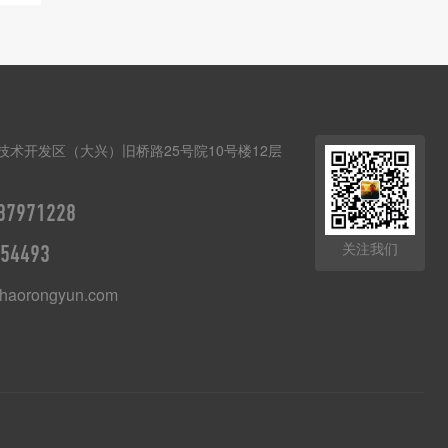
技术开发区（大兴）旧桥路25号院10号楼12层
87971228
关注我们
54493
haorongyun.com