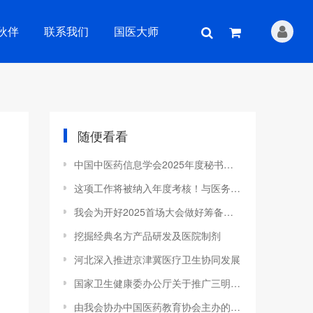
伙伴
联系我们
国医大师
随便看看
中国中医药信息学会2025年度秘书长工作会议在津成功举行
这项工作将被纳入年度考核！与医务人员安全有关...
我会为开好2025首场大会做好筹备工作
挖掘经典名方产品研发及医院制剂
河北深入推进京津冀医疗卫生协同发展
国家卫生健康委办公厅关于推广三明市分级诊疗和医疗联合体建设经验的通知
由我会协办中国医药教育协会主办的第四届中医药文化传承创新发展大会在沈阳隆重召开