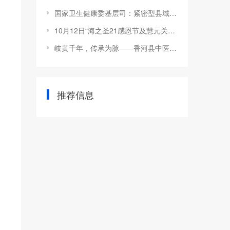
国家卫生健康委基层司：紧密型县域医共体建设进入全面推进阶段
10月12日“海之圣21感恩节及慧元关爱心脑•平安过冬”公益活动启动仪式在青岛召开
岐黄千年，传承为脉——香河县中医医院举行国医大师张大宁中医学术传承工作室揭牌暨收徒仪式
推荐信息